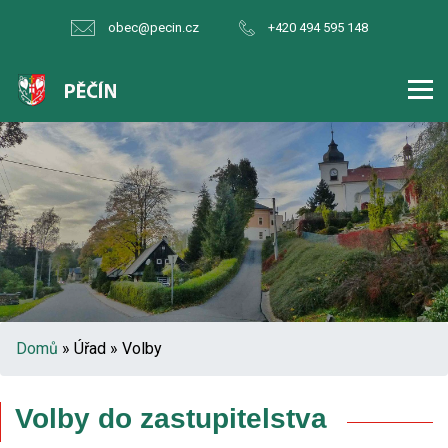
obec@pecin.cz
+420 494 595 148
Domů
» Úřad » Volby
Volby do zastupitelstva